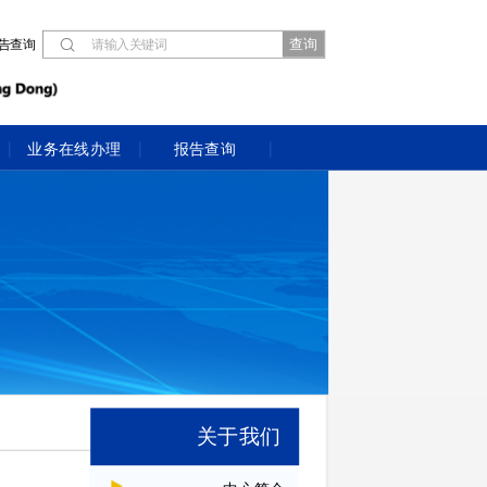
查询
告查询
业务在线办理
报告查询
关于我们