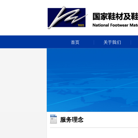
首页
关于我们
服务理念