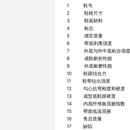
1 鞋号
2 鞋楦尺寸
3 鞋面材料
4 标志
5 感官质量
6 帮底剥离强度
7 外底与外中底粘合强
8 成鞋耐折性能
9 外底耐磨性能
10 鞋跟结合力
11 鞋帮拉出强度
12 勾心抗弯刚度和硬度
13 成型底鞋跟硬度
14 内底纤维板屈挠指数
15 帮面低温屈挠
16 售后质量
17 缺陷